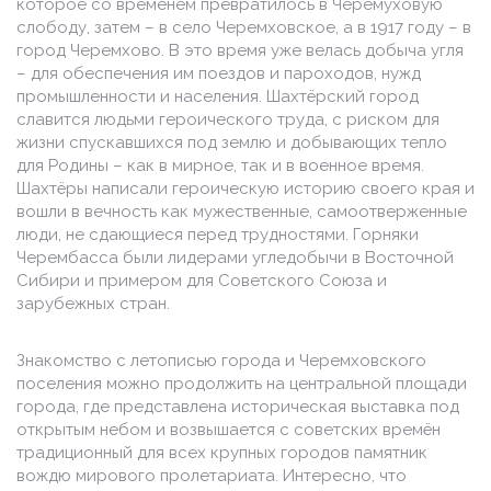
которое со временем превратилось в Черемуховую
слободу, затем – в село Черемховское, а в 1917 году – в
город Черемхово. В это время уже велась добыча угля
– для обеспечения им поездов и пароходов, нужд
промышленности и населения. Шахтёрский город
славится людьми героического труда, с риском для
жизни спускавшихся под землю и добывающих тепло
для Родины – как в мирное, так и в военное время.
Шахтёры написали героическую историю своего края и
вошли в вечность как мужественные, самоотверженные
люди, не сдающиеся перед трудностями. Горняки
Черембасса были лидерами угледобычи в Восточной
Сибири и примером для Советского Союза и
зарубежных стран.
Знакомство с летописью города и Черемховского
поселения можно продолжить на центральной площади
города, где представлена историческая выставка под
открытым небом и возвышается с советских времён
традиционный для всех крупных городов памятник
вождю мирового пролетариата. Интересно, что