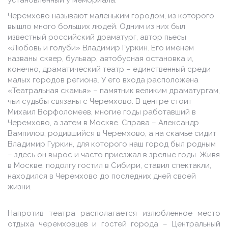
Черемхово называют маленьким городом, из которого
вышло много больших людей. Одним из них был
известный российский драматург, автор пьесы
«Любовь и голуби» Владимир Гуркин. Его именем
названы сквер, бульвар, автобусная остановка и,
конечно, драматический театр – единственный среди
малых городов региона. У его входа расположена
«Театральная скамья» – памятник великим драматургам,
чьи судьбы связаны с Черемхово. В центре стоит
Михаил Ворфоломеев, многие годы работавший в
Черемхово, а затем в Москве. Справа – Александр
Вампилов, родившийся в Черемхово, а на скамье сидит
Владимир Гуркин, для которого наш город был родным
– здесь он вырос и часто приезжал в зрелые годы. Живя
в Москве, подолгу гостил в Сибири, ставил спектакли,
находился в Черемхово до последних дней своей
жизни.
Напротив театра располагается излюбленное место
отдыха черемховцев и гостей города – Центральный