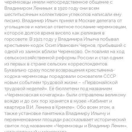
черемховцы имели непосредственное общение с
Владимиром Лениным: в 1920 году они всем
шеститысячным коллективом углекопов написали ему
письмо. Владимир Ильич принял в Москве делегата от
угольщиков и написал ответное послание черемховцам,
которое долгое время висело как реликвия в
горсовете. В 1921 году у Владимира Ильича побывал
крестьянин-ходок Осип Иванович Чернов, прибывший с
одной из заимок вблизи Черемхово. Он повлиял на ход
сельскохозяйственной реформы России и стал одним
из первых в стране сельских корреспондентов.
Буквально сразу после возвращения крестьянина-
ходока черемховцы порадовали основателя СССР
новым событием трудовой жизни – «Первомайской
трудовой неделей». Её бюллетени под названием
«Черемховская кочегарка» были отправлены великому
вождю и до сих пор хранятся в музее «Кабинет и
квартира В.И. Ленина в Кремле». Обо всем этом, а
также установке памятника Владимиру Ильичу и
переименовании площади рассказывает исторический
свиток под названием «Черемховцы и Владимир Ленин»,
установленный у мемориала.