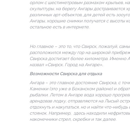
орлом с шестиметровым размахом крыльев, на
скульптуры, на берегу Ангары достраивается 
различных арт-объектов, для детей есть зооуг
Ангары, хорошие снимки получатся с высоты к
остальное есть в интернете.
Но главное – это то, что Свирск, пожалуй, са
расположился между гор на широкой прибрежн
Свирска достигает более километра. Именно А
назвал «Свирск. Город на Ангаре».
Возможности Свирска для отдыха
Ангара – это главное достояние Свирска, с то
Каменки (это уже в Боханском районе) и обрат
рыбалки. Летом в Ангаре вода хорошо прогрева
арендовав лодку, отправляются на Лысый остр
отдохнуть и накупаться, но и найти что-нибудь
стоянок. Например,
здесь находили нефритовы
наконечники стрел, скребки и так далее.