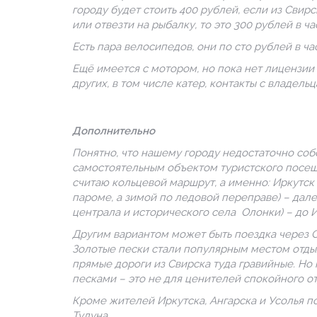
городу будет стоить 400 рублей, если из Свирс
или отвезти на рыбалку, то это 300 рублей в ча
Есть пара велосипедов, они по сто рублей в час
Ещё имеется с мотором, но пока нет лицензии
других, в том числе катер, контакты с владел
Дополнительно
Понятно, что нашему городу недостаточно соб
самостоятельным объектом туристского посещ
считаю кольцевой маршрут, а именно: Иркутск 
пароме, а зимой по ледовой переправе) – дал
централа и исторического села
Олонки) – до И
Другим вариантом может быть поездка через Св
Золотые пески стали популярным местом отдых
прямые дороги из Свирска туда гравийные. Но 
песками – это не для ценителей спокойного от
Кроме жителей Иркутска, Ангарска и Усолья 
Тулуна.