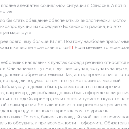
, вполне адекватны социальной ситуации в Свирске. А вот в
 стал.
ло бы стать обещание обеспечить их экологически чистой
ьхозпродукции из соседнего Боханского района, но это
ации маршрута.
орее всего, ему больше 16 лет. Поэтому наиболее правильны
есом в качестве «самозанятого»
[1]
. Если меньше, то «самоз
в небольших населенных пунктах соседи ревниво относятся к
. Они начинают тут же, в лучшем случае, «стучать наверх»,
 довольно обременительным. Так, автор проекта пишет о то
, но вряд ли подумал о том, что тут же появится местный
 Любая услуга должна быть рассмотрена с точки зрения
ак, например, для рыбалки должна быть оформлена лицензия
астья на воде (например, если повезли туристов куда-то на 
гой точки зрения, большинство из этих рисков устраняются. 
ал в аренду, а не повез туристов сам, то уровень
много ниже. То есть, буквально каждый свой шаг на новом п
тально обсудить, и при возможности – оформить. Обязатель