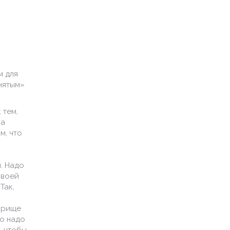
м для
анятым»
 тем,
 а
м, что
. Надо
своей
Так,
оприще
но надо