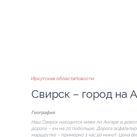
Иркутская область
Новости
Свирск – город на 
География
Наш Свирск находится ниже по Ангаре и довол
дороге – км на 20 побольше. Дорога асфальтир
маршрутке – примерно 1 час.50 минут. Цена би