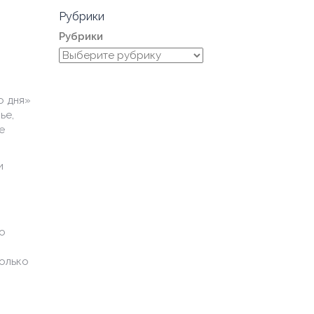
Рубрики
Рубрики
о дня»
ье,
е
и
то
только