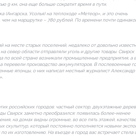
ю 9 км, она еще больше сократит время в пути.
 (Ангарска, Усолья) на теплоходе «Метеор», и это очень
, чем на маршрутке – 780 рублей. По времени почти одинаков
й на месте старых поселений, недалеко от довольно извест
на север области отправляли уголь и другие товары. Свирск 
а по всей стране возникали промышленные предприятия, а 
а перевели производство аккумуляторов. В послевоенные го
ленные японцы, о них написал местный журналист Александр
».
угих российских городов: частный сектор, двухэтажные дере
оды Свирск заметно преобразился: появилась более-менее
ния, на домах видны огромные, во все пять этажей, качеств
ых скульптур, который постоянно пополняется новыми экспо
по их изготовлению. На въезде в город вас встречает стела 