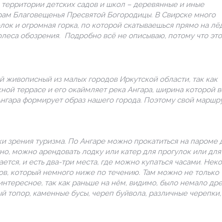
 территории детских садов и школ – деревянные и иные
храм
Благовещенья Пресвятой Богородицы.
В Свирске много
олок и огромная горка, по которой скатываешься прямо на лё
олеса обозрения. Подробно всё не описываю, потому что это
мый живописный из малых городов Иркутской области, так как
ой террасе и его окаймляет река Ангара, ширина которой в
нгара формирует образ нашего города. Поэтому свой маршру
чки зрения туризма. По Ангаре можно прокатиться на пароме 
но, можно арендовать лодку или катер для прогулок или для
ется, и есть два-три места, где можно купаться часами. Нек
ов, который немного ниже по течению. Там можно не только
 интересное, так как раньше на нём, видимо, было немало др
й топор, каменные бусы, череп буйвола, различные черепки,