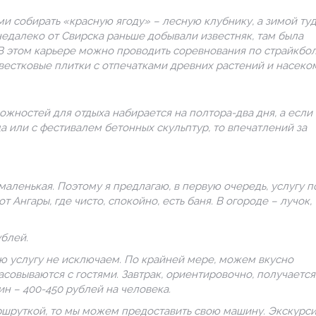
и собирать «красную ягоду» – лесную клубнику, а зимой ту
недалеко от Свирска раньше добывали известняк, там была
В этом карьере можно проводить соревнования по страйкбол
вестковые плитки с отпечатками древних растений и насеко
жностей для отдыха набирается на полтора-два дня, а если
а или с фестивалем бетонных скульптур, то впечатлений за
 маленькая. Поэтому я предлагаю, в первую очередь, услугу п
Ангары, где чисто, спокойно, есть баня. В огороде – лучок,
ублей.
ую услугу не исключаем. По крайней мере, можем вкусно
совываются с гостями. Завтрак, ориентировочно, получается
ин – 400-450 рублей на человека.
ршруткой, то мы можем предоставить свою машину. Экскурси