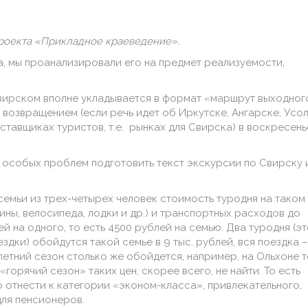
проекта «Прикладное краеведение».
, мы проанализировали его на предмет реализуемости,
Свирском вполне укладывается в формат «маршрут выходног
и возвращением (если речь идет об Иркутске, Ангарске, Усол
тавщиках туристов, т.е. рынках для Свирска) в воскресень
ет особых проблем подготовить текст экскурсии по Свирску 
семьи из трех-четырех человек стоимость туродня на таком
ины, велосипеда, лодки и др.) и транспортных расходов до
 на одного, то есть 4500 рублей на семью. Два туродня (э
дки) обойдутся такой семье в 9 тыс. рублей, вся поездка –
 летний сезон столько же обойдется, например, на Ольхоне 
«горячий сезон» таких цен, скорее всего, не найти. То есть
отнести к категории «эконом-класса», привлекательного,
для пенсионеров.