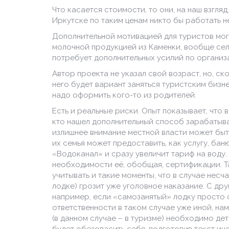
Что касается стоимости, то они, на наш взгляд
Иркутске по таким ценам никто бы работать не
Дополнительной мотивацией для туристов мог
молочной продукцией из Каменки, вообще сел
потребует дополнительных усилий по организ
Автор проекта не указал свой возраст, но, ск
него будет вариант заняться туристским бизн
надо оформить кого-то из родителей.
Есть и реальные риски. Опыт показывает, что 
кто нашел дополнительный способ зарабатывать
излишнее внимание местной власти может быть
их семья может предоставить, как услугу, баню
«Водоканал» и сразу увеличит тариф на воду.
необходимости её, обобщая, сертификации. Т
учитывать и такие моменты, что в случае несч
лодке) грозит уже уголовное наказание. С дру
например, если «самозанятый» лодку просто сд
ответственности в таком случае уже иной, на
(в данном случае – в туризме) необходимо де