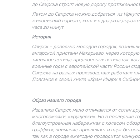
до Свирска строят новую дорогу протяженность
Летом до Свирска можно добраться из Иркутска
живописный вариант, хотя и в два раза дороже
часа 20 минут.
История
Свирск – довольно молодой городок, возникши
ангарской пристани Макарьево, через которую 
типичное детище предвоенных пятилеток, когд
военные годы с европейской части России сюд
Свирске на разных производствах работали п
Долганов в своей книге «Храм Инари в Сибири
Образ нашего города
Издалека Свирск мало отличается от сотен др
многосемейки, «хрущевки». Но в последние г
благоустроенная набережная с колесом обозре
граффити, внимание привлекает и парк бетонн
так как в городе ежегодно проводится конкурс 