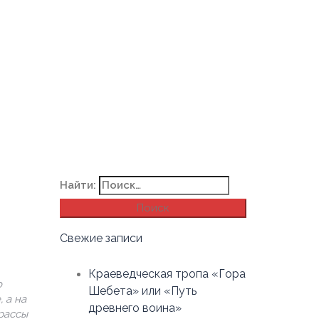
Найти:
Свежие записи
Краеведческая тропа «Гора
о
Шебета» или «Путь
 а на
древнего воина»
рассы