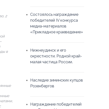
Состоялось награждение
о, 2
победителей IV конкурса
медиа-материалов
«Прикладное краеведение»
ной
–
в
Нижнеудинск и его
ды в
окрестности. Родной край-
малая частица России.
Наследие зиминских купцов
вянные
Розенбергов
енные
натами,
Награждение победителей
с