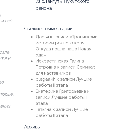
из с.Тангуты Нукутского
района
д
 и всё
Свежие комментарии
Дарья
к записи
«Тропинками
истории родного края.
Откуда пошла наша Новая
озле
Уда»
т я и
Искрастинская Галина
Петровна
к записи
Семинар
для наставников
olegaa4h
к записи
Лучшие
до
работы II этапа
Екатерина Григорьевна
к
оторые,
записи
Лучшие работы II
этапа
евних
Татьяна
к записи
Лучшие
работы II этапа
Архивы