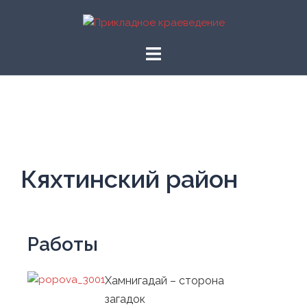
Перейти
к
содержимому
Кяхтинский район
Работы
Хамнигадай – сторона
загадок