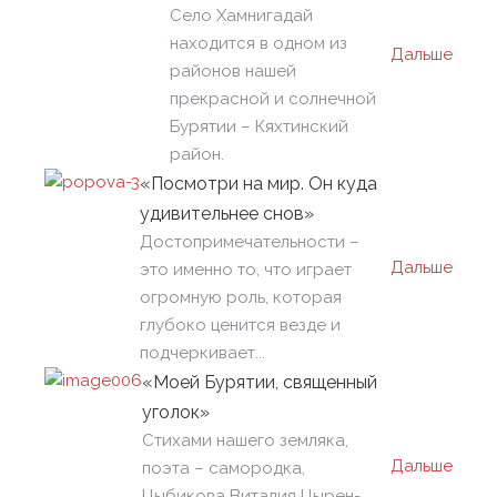
Село Хамнигадай
находится в одном из
Дальше
районов нашей
прекрасной и солнечной
Бурятии – Кяхтинский
район.
«Посмотри на мир. Он куда
удивительнее cнов»
Достопримечательности –
Дальше
это именно то, что играет
огромную роль, которая
глубоко ценится везде и
подчеркивает...
«Моей Бурятии, священный
уголок»
Стихами нашего земляка,
Дальше
поэта – самородка,
Цыбикова Виталия Цырен-